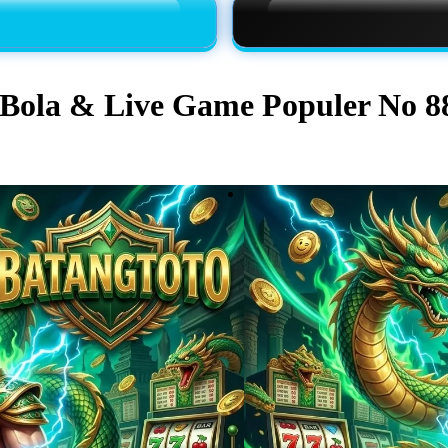
ola & Live Game Populer No 88