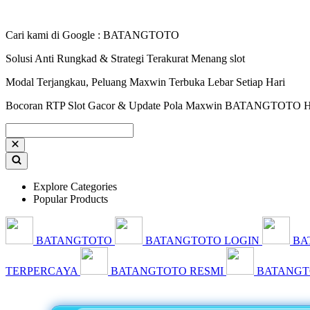
Cari kami di Google : BATANGTOTO
Solusi Anti Rungkad & Strategi Terakurat Menang slot
Modal Terjangkau, Peluang Maxwin Terbuka Lebar Setiap Hari
Bocoran RTP Slot Gacor & Update Pola Maxwin BATANGTOTO Ha
Explore Categories
Popular Products
BATANGTOTO
BATANGTOTO LOGIN
BA
TERPERCAYA
BATANGTOTO RESMI
BATANGT