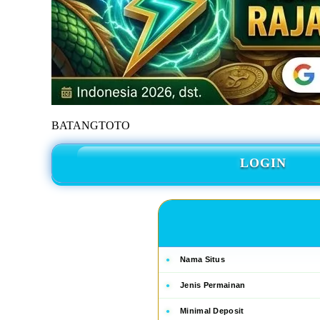
BATANGTOTO
LOGIN
Nama Situs
Jenis Permainan
Minimal Deposit